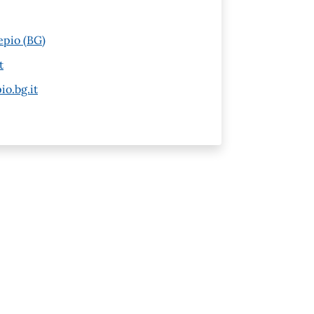
epio (BG)
t
io.bg.it