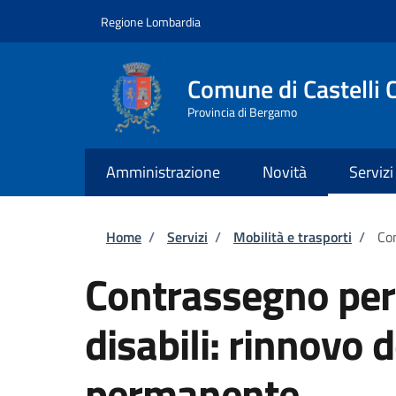
Salta al contenuto principale
Skip to footer content
Regione Lombardia
Comune di Castelli 
Provincia di Bergamo
Amministrazione
Novità
Servizi
Briciole di pane
Home
/
Servizi
/
Mobilità e trasporti
/
Con
Contrassegno per v
disabili: rinnovo
permanente