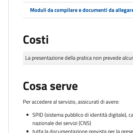
Moduli da compilare e documenti da allegar
Costi
Tipo di pagamento
Importo
La presentazione della pratica non prevede al
Cosa serve
Per accedere al servizio, assicurati di avere:
SPID (sistema pubblico di identità digitale), ca
nazionale dei servizi (CNS)
tutta la documentazione prevista per la prese