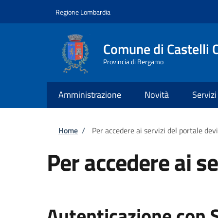
Salta al contenuto principale
Skip to footer content
Regione Lombardia
Comune di Castelli 
Provincia di Bergamo
Amministrazione
Novità
Servizi
Briciole di pane
Home
/
Per accedere ai servizi del portale dev
Per accedere ai se
Autenticazione con 