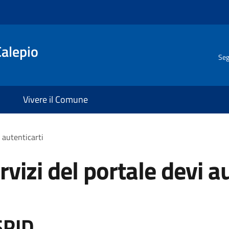
Calepio
Seg
Vivere il Comune
i autenticarti
rvizi del portale devi a
SPID