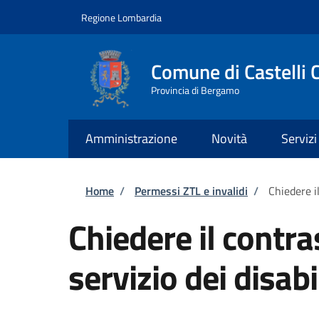
Salta al contenuto principale
Skip to footer content
Regione Lombardia
Comune di Castelli 
Provincia di Bergamo
Amministrazione
Novità
Servizi
Briciole di pane
Home
/
Permessi ZTL e invalidi
/
Chiedere il
Chiedere il contra
servizio dei disabi