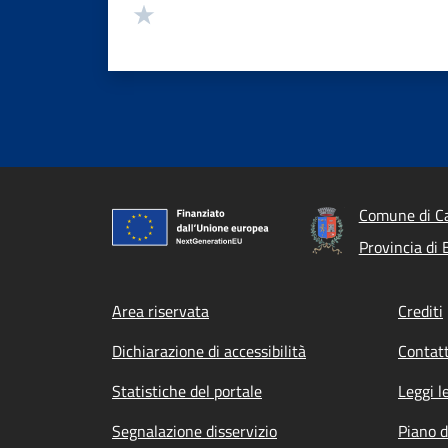
Valuta 1 stelle su 5
Comune di Ca
Provincia di
Footer menu
Area riservata
Crediti
Dichiarazione di accessibilità
Contatt
Statistiche del portale
Leggi l
Segnalazione disservizio
Piano d