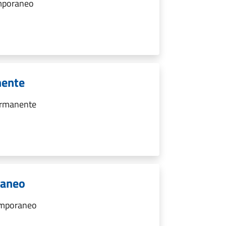
emporaneo
nente
ermanente
raneo
emporaneo