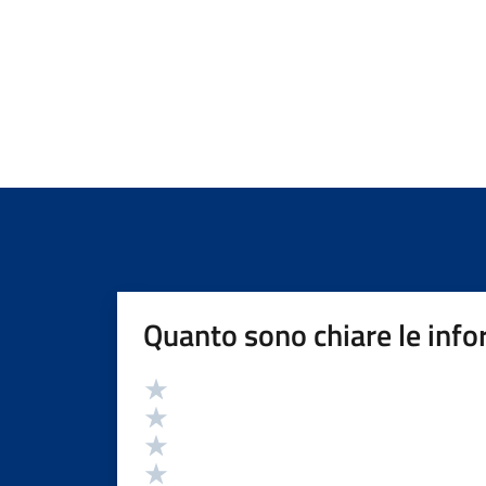
Quanto sono chiare le info
Valutazione
Valuta 5 stelle su 5
Valuta 4 stelle su 5
Valuta 3 stelle su 5
Valuta 2 stelle su 5