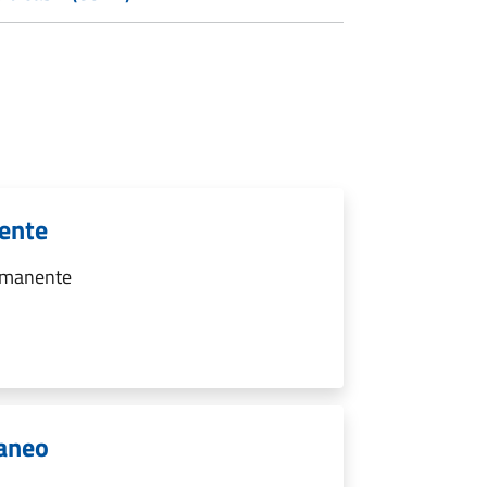
nente
ermanente
raneo