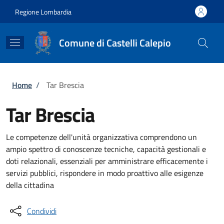
Salta al contenuto principale
Skip to footer content
Regione Lombardia
Comune di Castelli Calepio
Briciole di pane
Home
/
Tar Brescia
Tar Brescia
Le competenze dell'unità organizzativa comprendono un
ampio spettro di conoscenze tecniche, capacità gestionali e
doti relazionali, essenziali per amministrare efficacemente i
servizi pubblici, rispondere in modo proattivo alle esigenze
della cittadina
Condividi