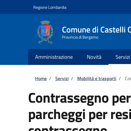
Salta al contenuto principale
Skip to footer content
Regione Lombardia
Comune di Castelli 
Provincia di Bergamo
Amministrazione
Novità
Servizi
Briciole di pane
Home
/
Servizi
/
Mobilità e trasporti
/
Con
Contrassegno per 
parcheggi per resi
contrassegno