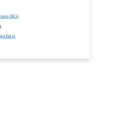
epio (BG)
t
io.bg.it