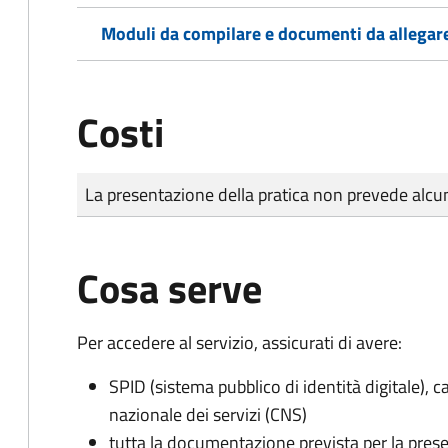
Moduli da compilare e documenti da allegar
Costi
Tipo di pagamento
Importo
La presentazione della pratica non prevede al
Cosa serve
Per accedere al servizio, assicurati di avere:
SPID (sistema pubblico di identità digitale), ca
nazionale dei servizi (CNS)
tutta la documentazione prevista per la prese