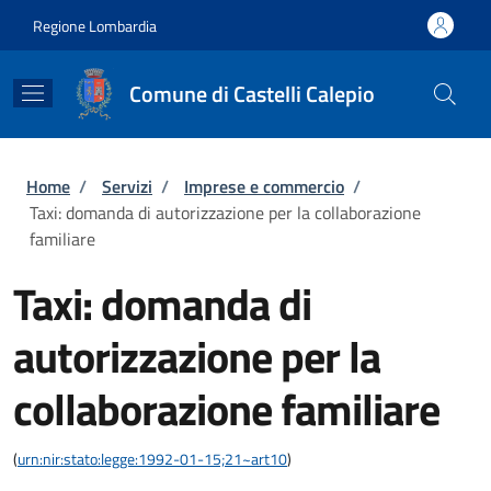
Salta al contenuto principale
Skip to footer content
Regione Lombardia
Comune di Castelli Calepio
Briciole di pane
Home
/
Servizi
/
Imprese e commercio
/
Taxi: domanda di autorizzazione per la collaborazione
familiare
Taxi: domanda di
autorizzazione per la
collaborazione familiare
(
urn:nir:stato:legge:1992-01-15;21~art10
)