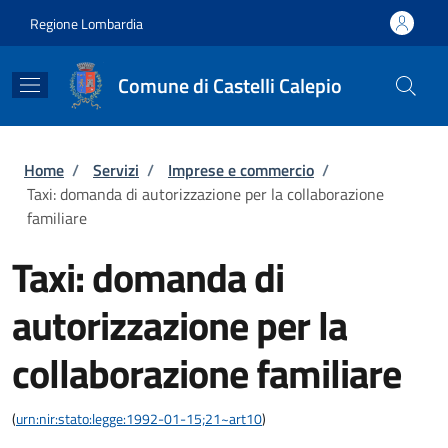
Salta al contenuto principale
Skip to footer content
Regione Lombardia
Comune di Castelli Calepio
Briciole di pane
Home
/
Servizi
/
Imprese e commercio
/
Taxi: domanda di autorizzazione per la collaborazione
familiare
Taxi: domanda di
autorizzazione per la
collaborazione familiare
(
urn:nir:stato:legge:1992-01-15;21~art10
)