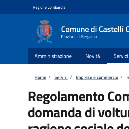
Salta al contenuto principale
Skip to footer content
Regione Lombardia
Comune di Castelli 
Provincia di Bergamo
Amministrazione
Novità
Servizi
Briciole di pane
Home
/
Servizi
/
Imprese e commercio
/
R
Regolamento Com
domanda di voltur
ragione sociale del