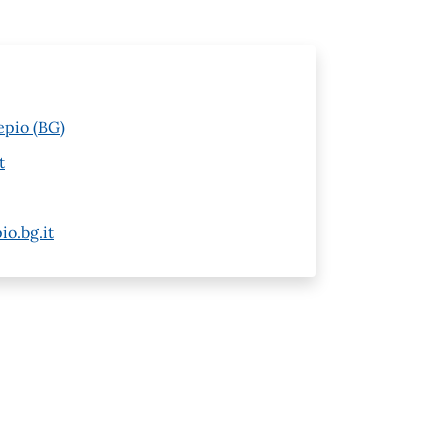
epio (BG)
t
io.bg.it