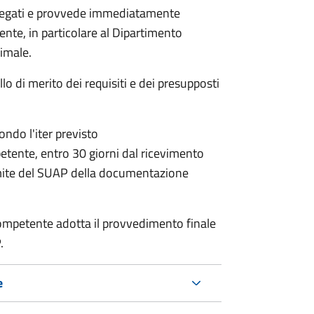
allegati e provvede immediatamente
tente, in particolare al Dipartimento
nimale.
lo di merito dei requisiti e dei presupposti
condo l'iter previsto
petente,
entro 30 giorni dal ricevimento
mite del SUAP della documentazione
a competente adotta il provvedimento finale
.
e