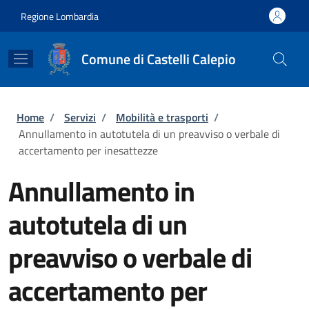
Salta al contenuto principale
Skip to footer content
Regione Lombardia
Comune di Castelli Calepio
Briciole di pane
Home
/
Servizi
/
Mobilità e trasporti
/
Annullamento in autotutela di un preavviso o verbale di
accertamento per inesattezze
Annullamento in
autotutela di un
preavviso o verbale di
accertamento per