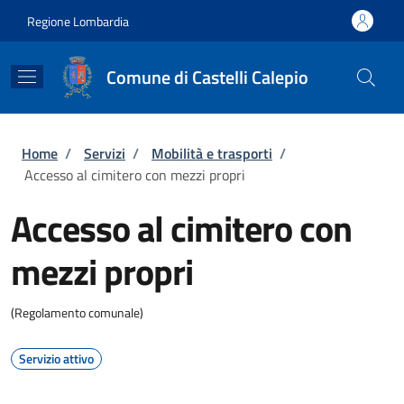
Salta al contenuto principale
Skip to footer content
Regione Lombardia
Comune di Castelli Calepio
Briciole di pane
Home
/
Servizi
/
Mobilità e trasporti
/
Accesso al cimitero con mezzi propri
Accesso al cimitero con
mezzi propri
(Regolamento comunale)
Servizio attivo