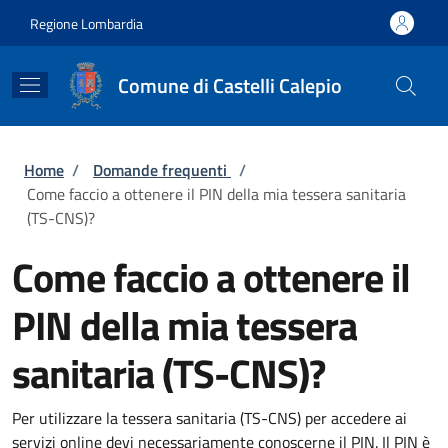
Salta al contenuto principale
Skip to footer content
Regione Lombardia
Comune di Castelli Calepio
Briciole di pane
Home
/
Domande frequenti
/
Come faccio a ottenere il PIN della mia tessera sanitaria
(TS-CNS)?
Come faccio a ottenere il
PIN della mia tessera
sanitaria (TS-CNS)?
Per utilizzare la tessera sanitaria (TS-CNS) per accedere ai
servizi online devi necessariamente conoscerne il PIN. Il PIN è