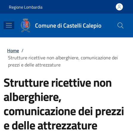
Salta al contenuto principale
Skip to footer content
Regione Lombardia
Comune di Castelli Calepio
Briciole di pane
Home
/
Strutture ricettive non alberghiere, comunicazione dei
prezzi e delle attrezzature
Strutture ricettive non
alberghiere,
comunicazione dei prezzi
e delle attrezzature