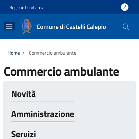
Salta al contenuto principale
Skip to footer content
Regione Lombardia
Comune di Castelli Calepio
Briciole di pane
Home
/
Commercio ambulante
Commercio ambulante
Novità
Amministrazione
Servizi