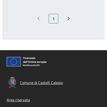
Pagina attuale
1
Pagina precedente
Prossima pagina
Comune di Castelli Calepio
Footer menu
Area riservata