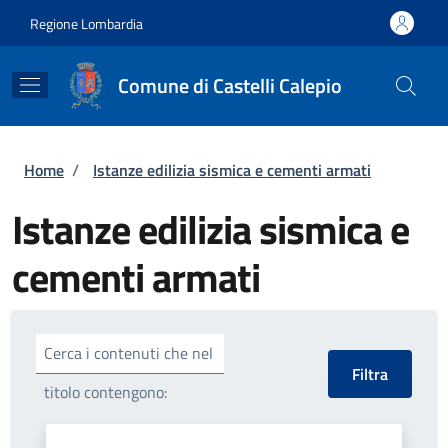
Salta al contenuto principale
Skip to footer content
Regione Lombardia
Comune di Castelli Calepio
Briciole di pane
Home
/
Istanze edilizia sismica e cementi armati
Istanze edilizia sismica e
cementi armati
Cerca i contenuti che nel
titolo contengono: