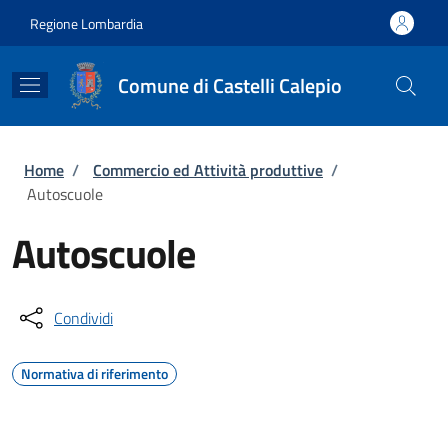
Salta al contenuto principale
Skip to footer content
Regione Lombardia
Comune di Castelli Calepio
Briciole di pane
Home
/
Commercio ed Attività produttive
/
Autoscuole
Autoscuole
Condividi
Normativa di riferimento