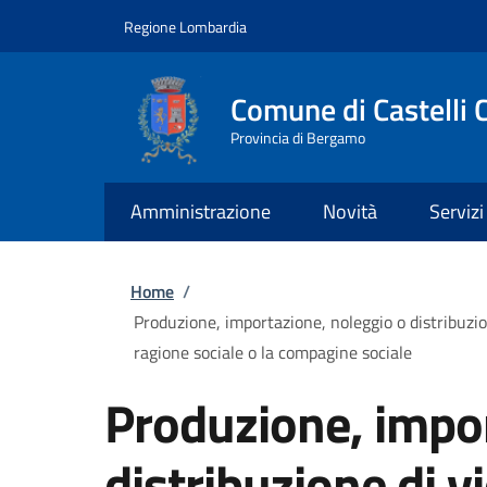
Salta al contenuto principale
Skip to footer content
Regione Lombardia
Comune di Castelli 
Provincia di Bergamo
Amministrazione
Novità
Servizi
Briciole di pane
Home
/
Produzione, importazione, noleggio o distribuzion
ragione sociale o la compagine sociale
Produzione, impor
distribuzione di v