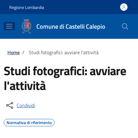
Salta al contenuto principale
Skip to footer content
Regione Lombardia
Comune di Castelli Calepio
Briciole di pane
Home
/
Studi fotografici: avviare l'attività
Studi fotografici: avviare
l'attività
Condividi
Normativa di riferimento