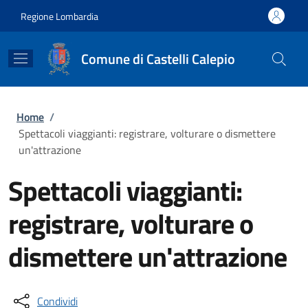
Salta al contenuto principale
Skip to footer content
Regione Lombardia
Comune di Castelli Calepio
Briciole di pane
Home
/
Spettacoli viaggianti: registrare, volturare o dismettere
un'attrazione
Spettacoli viaggianti:
registrare, volturare o
dismettere un'attrazione
Condividi