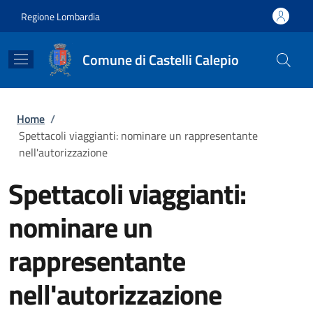
Salta al contenuto principale
Skip to footer content
Regione Lombardia
Comune di Castelli Calepio
Briciole di pane
Home
/
Spettacoli viaggianti: nominare un rappresentante
nell'autorizzazione
Spettacoli viaggianti:
nominare un
rappresentante
nell'autorizzazione