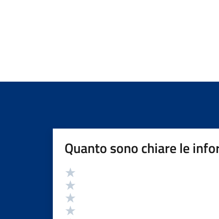
Quanto sono chiare le info
Valutazione
Valuta 5 stelle su 5
Valuta 4 stelle su 5
Valuta 3 stelle su 5
Valuta 2 stelle su 5