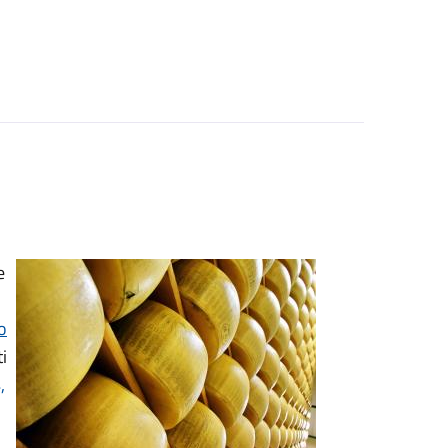
e
o
ti
,