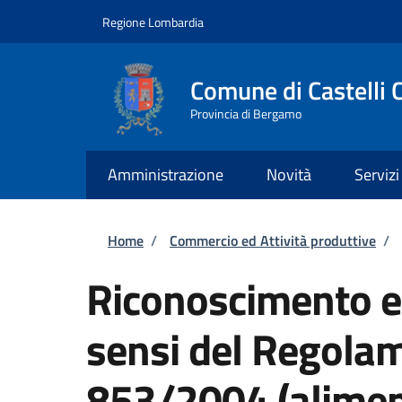
Salta al contenuto principale
Skip to footer content
Regione Lombardia
Comune di Castelli 
Provincia di Bergamo
Amministrazione
Novità
Servizi
Briciole di pane
Home
/
Commercio ed Attività produttive
/
Riconoscimento e
sensi del Regola
853/2004 (aliment