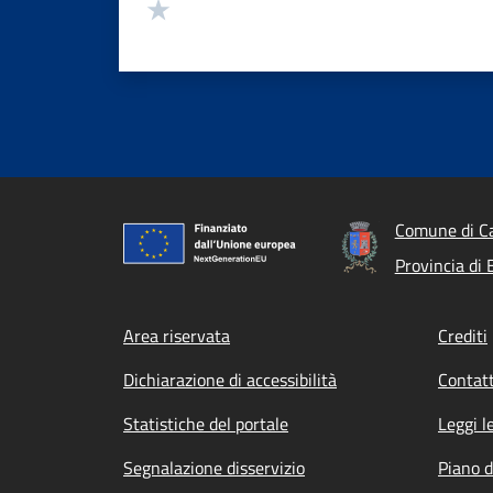
Valuta 1 stelle su 5
Comune di Ca
Provincia di
Footer menu
Area riservata
Crediti
Dichiarazione di accessibilità
Contatt
Statistiche del portale
Leggi l
Segnalazione disservizio
Piano d