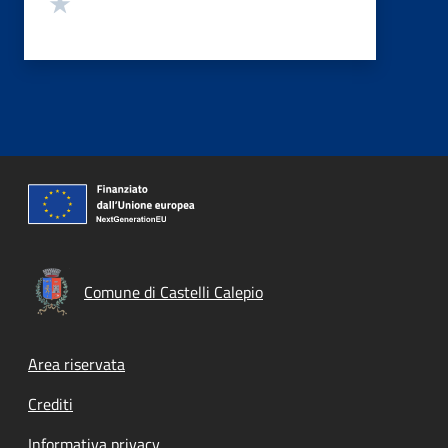
Valuta 1 stelle su 5
Comune di Castelli Calepio
Footer menu
Area riservata
Crediti
Informativa privacy