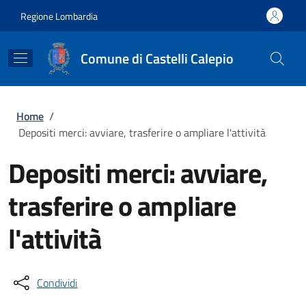
Salta al contenuto principale
Skip to footer content
Regione Lombardia
Comune di Castelli Calepio
Briciole di pane
Home
/
Depositi merci: avviare, trasferire o ampliare l'attività
Depositi merci: avviare,
trasferire o ampliare
l'attività
Condividi