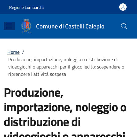
Salta al contenuto principale
Skip to footer content
Regione Lombardia
Comune di Castelli Calepio
Briciole di pane
Home
/
Produzione, importazione, noleggio o distribuzione di
videogiochi o apparecchi per il gioco lecito: sospendere o
riprendere l'attività sospesa
Produzione,
importazione, noleggio o
distribuzione di
videogiochi o apparecchi