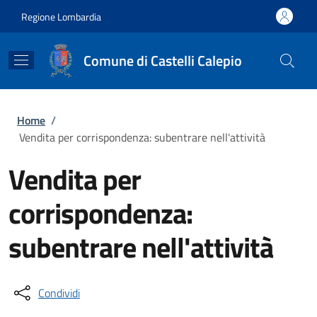
Salta al contenuto principale
Skip to footer content
Regione Lombardia
Comune di Castelli Calepio
Briciole di pane
Home
/
Vendita per corrispondenza: subentrare nell'attività
Vendita per
corrispondenza:
subentrare nell'attività
Condividi