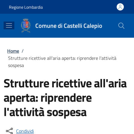
Salta al contenuto principale
Skip to footer content
Regione Lombardia
Comune di Castelli Calepio
Briciole di pane
Home
/
Strutture ricettive all'aria aperta: riprendere l'attività
sospesa
Strutture ricettive all'aria
aperta: riprendere
l'attività sospesa
Condividi