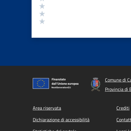
Valuta 3 stelle su 5
Valuta 2 stelle su 5
Valuta 1 stelle su 5
Comune di Ca
Provincia di
Footer menu
Area riservata
Crediti
Dichiarazione di accessibilità
Contatt