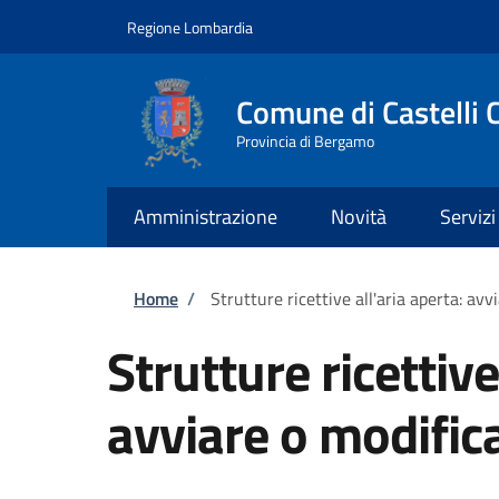
Salta al contenuto principale
Skip to footer content
Regione Lombardia
Comune di Castelli 
Provincia di Bergamo
Amministrazione
Novità
Servizi
Briciole di pane
Home
/
Strutture ricettive all'aria aperta: avvi
Strutture ricettive
avviare o modificar