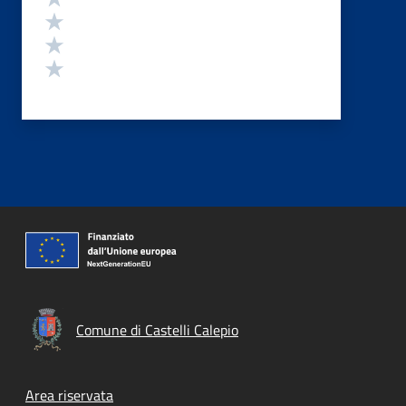
Valuta 3 stelle su 5
Valuta 2 stelle su 5
Valuta 1 stelle su 5
Comune di Castelli Calepio
Footer menu
Area riservata