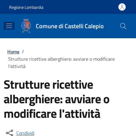
Salta al contenuto principale
Skip to footer content
Regione Lombardia
Comune di Castelli Calepio
Briciole di pane
Home
/
Strutture ricettive alberghiere: avviare o modificare
l'attività
Strutture ricettive
alberghiere: avviare o
modificare l'attività
Condividi