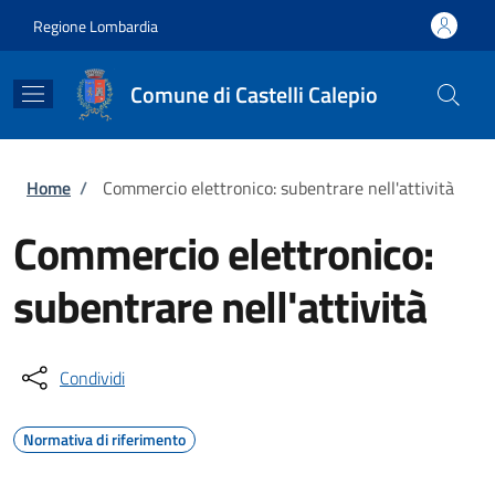
Salta al contenuto principale
Skip to footer content
Regione Lombardia
Comune di Castelli Calepio
Briciole di pane
Home
/
Commercio elettronico: subentrare nell'attività
Commercio elettronico:
subentrare nell'attività
Condividi
Normativa di riferimento