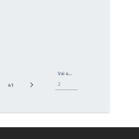
Write the page number you wan
Vai a…
41
Ultima pagina
Prossima pagina