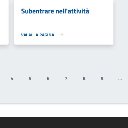
Subentrare nell'attività
VAI ALLA PAGINA
4
5
6
7
8
9
…
ale
gina
Pagina
Pagina
Pagina
Pagina
Pagina
Pagina