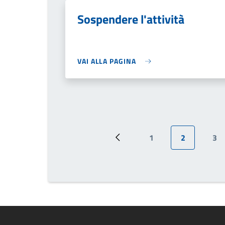
Sospendere l'attività
VAI ALLA PAGINA
1
2
3
Pagina precedente
Pagina
Pagina attu
Pa