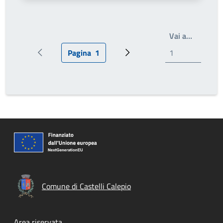
Write th
Vai a…
Pagina
1
Pagina precedente
Pagina attuale
Prossima pagina
Comune di Castelli Calepio
Area riservata