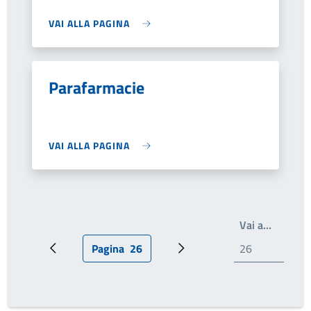
VAI ALLA PAGINA
Parafarmacie
VAI ALLA PAGINA
Write th
Vai a…
Pagina
26
Pagina precedente
Pagina attuale
Prossima pagina