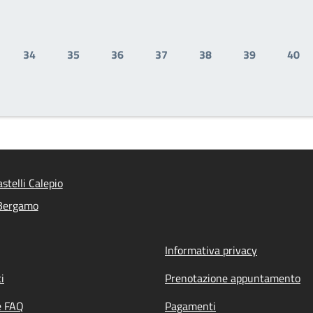
34
35
36
37
38
39
40
gina
Pagina
Pagina
Pagina
Pagina
Pagina
Pagina
Pag
stelli Calepio
 Bergamo
Informativa privacy
i
Prenotazione appuntamento
e FAQ
Pagamenti