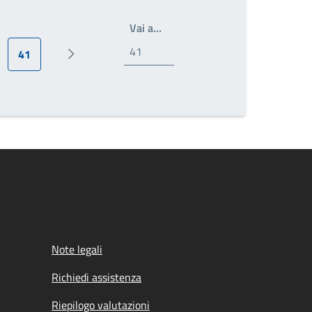
Write the page number you wan
Vai a…
41
ina
Pagina attuale
Prossima pagina
Note legali
Richiedi assistenza
Riepilogo valutazioni