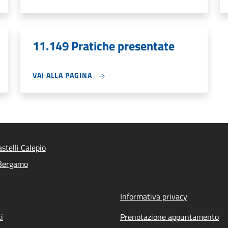
11.149 Pratiche presentate
VAI ALLA PAGINA
stelli Calepio
 Bergamo
Informativa privacy
i
Prenotazione appuntamento