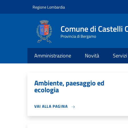
Salta al contenuto principale
Skip to footer content
Regione Lombardia
Comune di Castelli 
Provincia di Bergamo
Amministrazione
Novità
Servizi
Ambiente, paesaggio ed
ecologia
VAI ALLA PAGINA