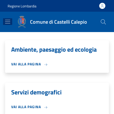
Salta al contenuto principale
Skip to footer content
Regione Lombardia
Comune di Castelli Calepio
Ambiente, paesaggio ed ecologia
VAI ALLA PAGINA
Servizi demografici
VAI ALLA PAGINA