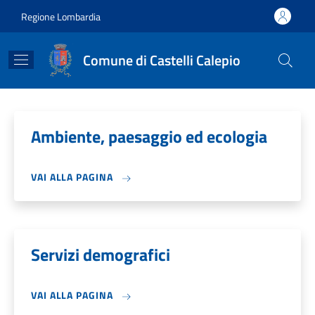
Salta al contenuto principale
Skip to footer content
Regione Lombardia
Comune di Castelli Calepio
Ambiente, paesaggio ed ecologia
VAI ALLA PAGINA
Servizi demografici
VAI ALLA PAGINA