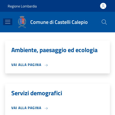
Salta al contenuto principale
Skip to footer content
Regione Lombardia
Comune di Castelli Calepio
Ambiente, paesaggio ed ecologia
VAI ALLA PAGINA
Servizi demografici
VAI ALLA PAGINA