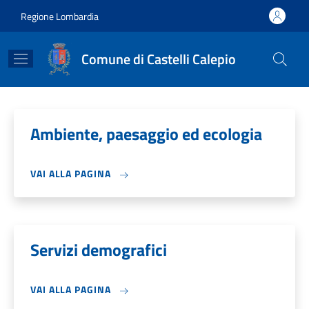
Salta al contenuto principale
Skip to footer content
Regione Lombardia
Comune di Castelli Calepio
Ambiente, paesaggio ed ecologia
VAI ALLA PAGINA
Servizi demografici
VAI ALLA PAGINA